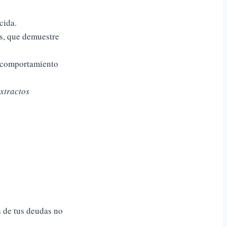
cida.
os, que demuestre
tu comportamiento
xtractos
a de tus deudas no